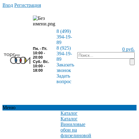
Вход
Регистрация
8 (499)
394-19-
89
8 (925)
Пн. - Пт.
0 руб.
10:00 -
394-19-
20:00
89
Суб.- Вс.
Заказать
10:00 -
звонок
18:00
Задать
вопрос
Меню
Каталог
Каталог
Виниловые
обои на
флизелиновой