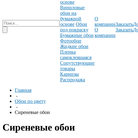
основе
Виниловые
обои на
бумажной
О
основе
Обои
компании
Заказать
До
под покраску
О
Заказать
До
Бумажные обои
компании
Фотообои
Жидкие обои
Пленка
самоклеящаяся
Сопутствующие
товары
Карнизы
Распродажа
Главная
-
Обои по цвету
-
Сиреневые обои
Сиреневые обои