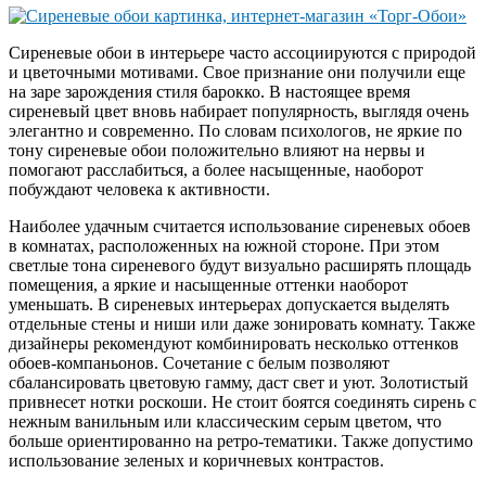
Сиреневые обои в интерьере часто ассоциируются с природой
и цветочными мотивами. Свое признание они получили еще
на заре зарождения стиля барокко. В настоящее время
сиреневый цвет вновь набирает популярность, выглядя очень
элегантно и современно. По словам психологов, не яркие по
тону сиреневые обои положительно влияют на нервы и
помогают расслабиться, а более насыщенные, наоборот
побуждают человека к активности.
Наиболее удачным считается использование сиреневых обоев
в комнатах, расположенных на южной стороне. При этом
светлые тона сиреневого будут визуально расширять площадь
помещения, а яркие и насыщенные оттенки наоборот
уменьшать. В сиреневых интерьерах допускается выделять
отдельные стены и ниши или даже зонировать комнату. Также
дизайнеры рекомендуют комбинировать несколько оттенков
обоев-компаньонов. Сочетание с белым позволяют
сбалансировать цветовую гамму, даст свет и уют. Золотистый
привнесет нотки роскоши. Не стоит боятся соединять сирень с
нежным ванильным или классическим серым цветом, что
больше ориентированно на ретро-тематики. Также допустимо
использование зеленых и коричневых контрастов.