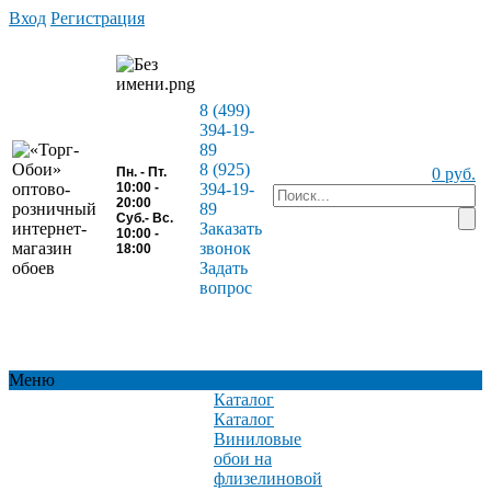
Вход
Регистрация
8 (499)
394-19-
89
8 (925)
Пн. - Пт.
0 руб.
10:00 -
394-19-
20:00
89
Суб.- Вс.
Заказать
10:00 -
звонок
18:00
Задать
вопрос
Меню
Каталог
Каталог
Виниловые
обои на
флизелиновой