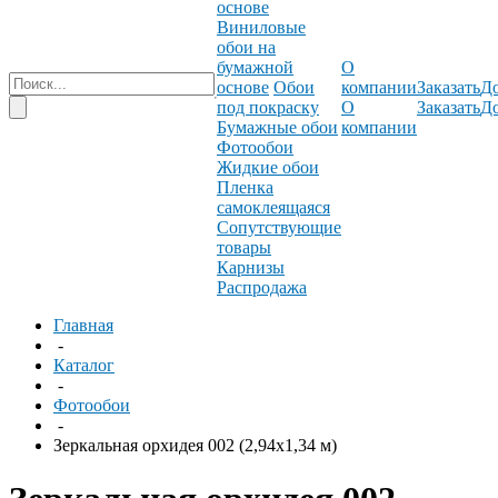
основе
Виниловые
обои на
бумажной
О
основе
Обои
компании
Заказать
До
под покраску
О
Заказать
До
Бумажные обои
компании
Фотообои
Жидкие обои
Пленка
самоклеящаяся
Сопутствующие
товары
Карнизы
Распродажа
Главная
-
Каталог
-
Фотообои
-
Зеркальная орхидея 002 (2,94х1,34 м)