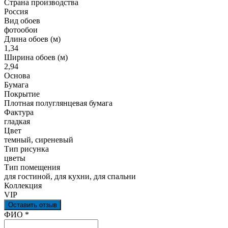
Страна производства
Россия
Вид обоев
фотообои
Длина обоев (м)
1,34
Ширина обоев (м)
2,94
Основа
Бумага
Покрытие
Плотная полуглянцевая бумага
Фактура
гладкая
Цвет
темный, сиреневый
Тип рисунка
цветы
Тип помещения
для гостиной, для кухни, для спальни
Коллекция
VIP
Оставить отзыв
Ваш отзыв был отправлен!
ФИО
*