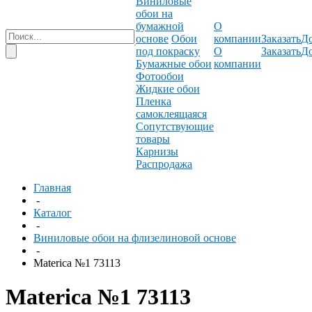
Виниловые
обои на
бумажной
О
основе
Обои
компании
Заказать
До
под покраску
О
Заказать
До
Бумажные обои
компании
Фотообои
Жидкие обои
Пленка
самоклеящаяся
Сопутствующие
товары
Карнизы
Распродажа
Главная
-
Каталог
-
Виниловые обои на флизелиновой основе
-
Materica №1 73113
Materica №1 73113