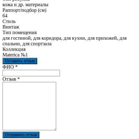
кожа и др. материалы
Раппорт/подбор (см)
64
Стиль
Винтаж
Тип помещения
для гостиной, для коридора, для кухни, для прихожей, для
спальни, для спортзала
Коллекция
Materica №1
Оставить отзыв
Ваш отзыв был отправлен!
ФИО
*
Отзыв
*
Отправить отзыв