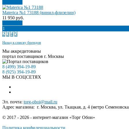
В корзину
Materica №1 73188 (винил-флизелин)
11 950
руб.
В корзину
1
2
3
4
5
Назад к списку брендов
Мы аккредитованы
портал поставщиков г. Москвы
8 (499) 394-19-89
8 (925) 394-19-89
МЫ В СОЦСЕТЯХ
Эл. почта:
torg-oboi@mail.ru
Адрес магазина: г. Москва, ул. Ткацкая, д. 4 (метро Семеновска
© 2017 - 2026 - интернет-магазин «Торг Обои»
Политика конфиденциальности