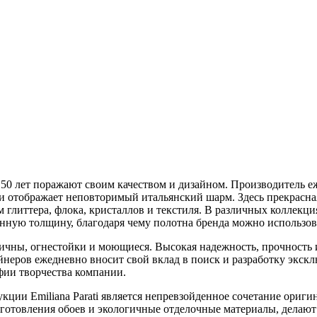
ее 50 лет поражают своим качеством и дизайном. Производитель
н и отображает неповторимый итальянский шарм. Здесь прекрас
литтера, флока, кристаллов и текстиля. В различных коллекциях
нную толщину, благодаря чему полотна бренда можно использова
ксичны, огнестойки и моющиеся. Высокая надежность, прочность
неров ежедневно вносит свой вклад в поиск и разработку экск
фии творчества компании.
ции Emiliana Parati является непревзойденное сочетание ориги
зготовления обоев и экологичные отделочные материалы, делаю