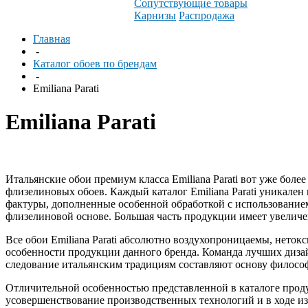
Сопутствующие товары
Карнизы
Распродажа
Главная
-
Каталог обоев по брендам
-
Emiliana Parati
Emiliana Parati
Итальянские обои премиум класса Emiliana Parati вот уже бол
флизелиновых обоев. Каждый каталог Emiliana Parati уникале
фактуры, дополненные особенной обработкой с использованием г
флизелиновой основе. Большая часть продукции имеет увеличе
Все обои Emiliana Parati абсолютно воздухопроницаемы, нето
особенности продукции данного бренда. Команда лучших дизай
следование итальянским традициям составляют основу филосо
Отличительной особенностью представленной в каталоге продук
усовершенствование производственных технологий и в ходе и