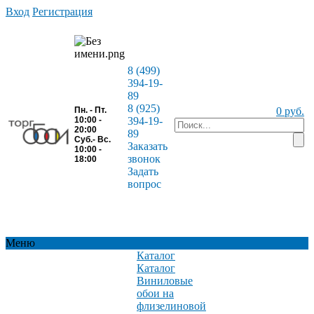
Вход
Регистрация
8 (499)
394-19-
89
8 (925)
Пн. - Пт.
0 руб.
10:00 -
394-19-
20:00
89
Суб.- Вс.
Заказать
10:00 -
звонок
18:00
Задать
вопрос
Меню
Каталог
Каталог
Виниловые
обои на
флизелиновой