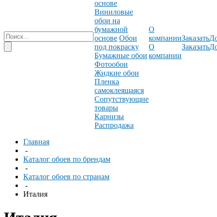
основе
Виниловые
обои на
бумажной
О
основе
Обои
компании
Заказать
До
под покраску
О
Заказать
До
Бумажные обои
компании
Фотообои
Жидкие обои
Пленка
самоклеящаяся
Сопутствующие
товары
Карнизы
Распродажа
Главная
-
Каталог обоев по брендам
-
Каталог обоев по странам
-
Италия