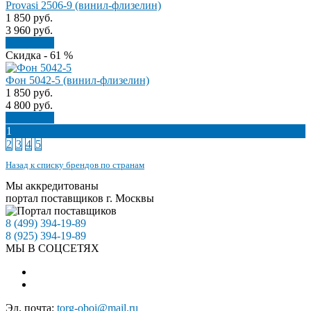
Provasi 2506-9 (винил-флизелин)
1 850
руб.
3 960
руб.
В корзину
Скидка - 61 %
Фон 5042-5 (винил-флизелин)
1 850
руб.
4 800
руб.
В корзину
1
2
3
4
5
Назад к списку брендов по странам
Мы аккредитованы
портал поставщиков г. Москвы
8 (499) 394-19-89
8 (925) 394-19-89
МЫ В СОЦСЕТЯХ
Эл. почта:
torg-oboi@mail.ru