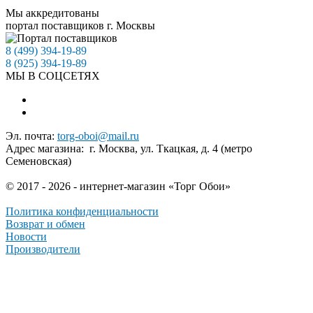
идеальные обои с нужной шириной рулона. Наши
Мы аккредитованы
консультанты помогут вам подобрать оптимальный вариант
портал поставщиков г. Москвы
для вашего интерьера, учитывая все ваши пожелания и
требования. Обновите свой дом с помощью качественных
8 (499) 394-19-89
обоев с шириной рулона 0,53 м и 1,06 м от "Торг-Обои".
8 (925) 394-19-89
Превратите свои стены в произведение искусства с
МЫ В СОЦСЕТЯХ
минимальными усилиями!
Эл. почта:
torg-oboi@mail.ru
Адрес магазина: г. Москва, ул. Ткацкая, д. 4 (метро
Семеновская)
© 2017 - 2026 - интернет-магазин «Торг Обои»
Политика конфиденциальности
Возврат и обмен
Новости
Производители