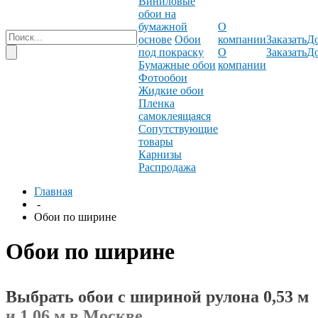
Виниловые
обои на
бумажной
О
основе
Обои
компании
Заказать
До
под покраску
О
Заказать
До
Бумажные обои
компании
Фотообои
Жидкие обои
Пленка
самоклеящаяся
Сопутствующие
товары
Карнизы
Распродажа
Главная
-
Обои по ширине
Обои по ширине
Выбрать обои с шириной рулона 0,53 м
и 1,06 м в Москве