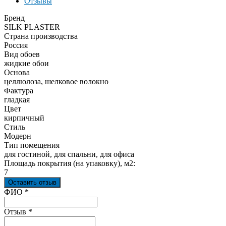
Отзывы
Бренд
SILK PLASTER
Страна производства
Россия
Вид обоев
жидкие обои
Основа
целлюлоза, шелковое волокно
Фактура
гладкая
Цвет
кирпичный
Стиль
Модерн
Тип помещения
для гостиной, для спальни, для офиса
Площадь покрытия (на упаковку), м2:
7
Оставить отзыв
Ваш отзыв был отправлен!
ФИО
*
Отзыв
*