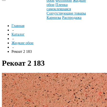
обои
Фотообои
Жидкие
обои
Пленка
самоклеящаяся
Сопутствующие товары
Карнизы
Распродажа
Главная
-
Каталог
-
Жидкие обои
-
Рекоат 2 183
Рекоат 2 183