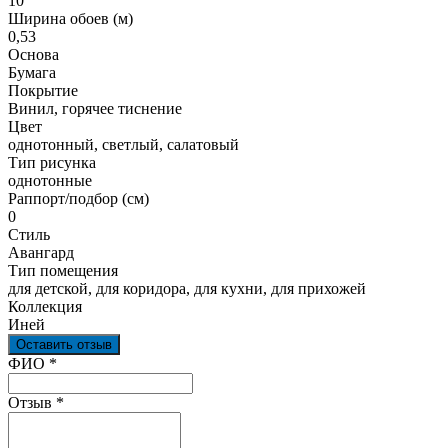
10
Ширина обоев (м)
0,53
Основа
Бумага
Покрытие
Винил, горячее тиснение
Цвет
однотонный, светлый, салатовый
Тип рисунка
однотонные
Раппорт/подбор (см)
0
Стиль
Авангард
Тип помещения
для детской, для коридора, для кухни, для прихожей
Коллекция
Иней
Оставить отзыв
Ваш отзыв был отправлен!
ФИО
*
Отзыв
*