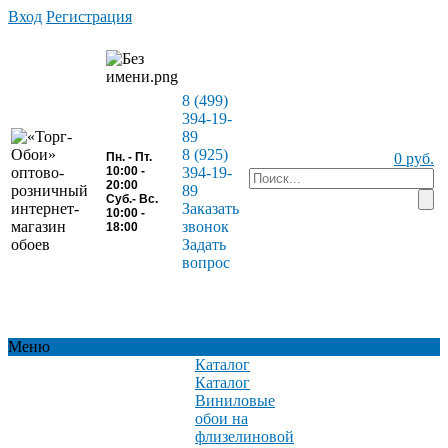
Вход
Регистрация
8 (499)
394-19-
89
8 (925)
Пн. - Пт.
0 руб.
10:00 -
394-19-
20:00
89
Суб.- Вс.
Заказать
10:00 -
звонок
18:00
Задать
вопрос
Меню
Каталог
Каталог
Виниловые
обои на
флизелиновой