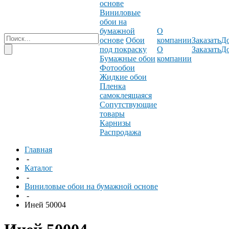
основе
Виниловые
обои на
бумажной
О
основе
Обои
компании
Заказать
До
под покраску
О
Заказать
До
Бумажные обои
компании
Фотообои
Жидкие обои
Пленка
самоклеящаяся
Сопутствующие
товары
Карнизы
Распродажа
Главная
-
Каталог
-
Виниловые обои на бумажной основе
-
Иней 50004