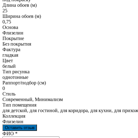
Длина обоев (м)
25
Ширина обоев (м)
0,75
Основа
Флизелин
Покрытие
Без покрытия
Фактура
гладкая
Цвет
белый
Тип рисунка
однотонные
Раппорт/подбор (см)
0
Стиль
Современный, Минимализм
Тип помещения
для детской, для гостиной, для коридора, для кухни, для прихож
Коллекция
Флизелин
Оставить отзыв
Ваш отзыв был отправлен!
ФИО
*