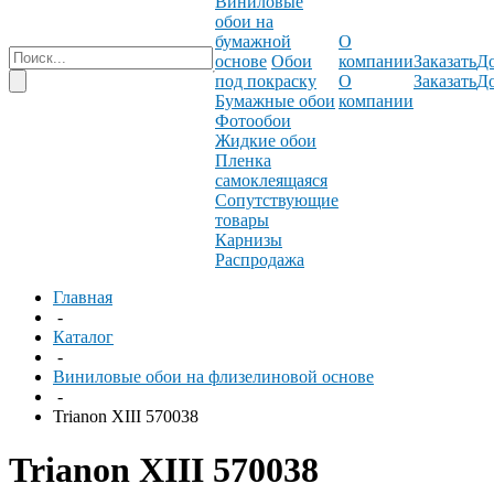
Виниловые
обои на
бумажной
О
основе
Обои
компании
Заказать
До
под покраску
О
Заказать
До
Бумажные обои
компании
Фотообои
Жидкие обои
Пленка
самоклеящаяся
Сопутствующие
товары
Карнизы
Распродажа
Главная
-
Каталог
-
Виниловые обои на флизелиновой основе
-
Trianon XIII 570038
Trianon XIII 570038