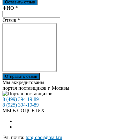
Оставить отзыв
Ваш отзыв был отправлен!
ФИО
*
Отзыв
*
Отправить отзыв
Мы аккредитованы
портал поставщиков г. Москвы
8 (499) 394-19-89
8 (925) 394-19-89
МЫ В СОЦСЕТЯХ
Эл. почта:
torg-oboi@mail.ru