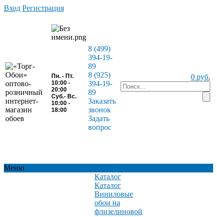
Вход
Регистрация
8 (499)
394-19-
89
8 (925)
Пн. - Пт.
0 руб.
10:00 -
394-19-
20:00
89
Суб.- Вс.
Заказать
10:00 -
звонок
18:00
Задать
вопрос
Меню
Каталог
Каталог
Виниловые
обои на
флизелиновой