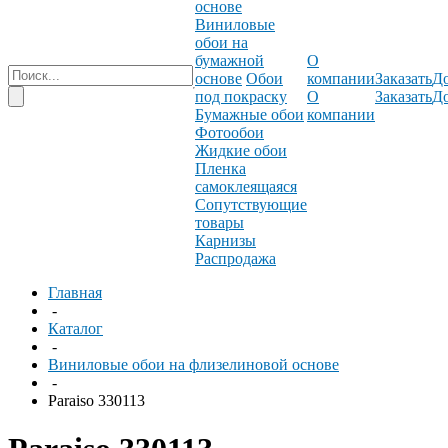
основе
Виниловые
обои на
бумажной
О
основе
Обои
компании
Заказать
До
под покраску
О
Заказать
До
Бумажные обои
компании
Фотообои
Жидкие обои
Пленка
самоклеящаяся
Сопутствующие
товары
Карнизы
Распродажа
Главная
-
Каталог
-
Виниловые обои на флизелиновой основе
-
Paraiso 330113