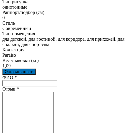
Тип рисунка
однотонные
Раппорт/подбор (см)
0
Стиль
Современный
Тип помещения
для детской, для гостиной, для коридора, для прихожей, для
спальни, для спортзала
Коллекция
Paraiso
Вес упаковки (кг)
1,09
Оставить отзыв
Ваш отзыв был отправлен!
ФИО
*
Отзыв
*