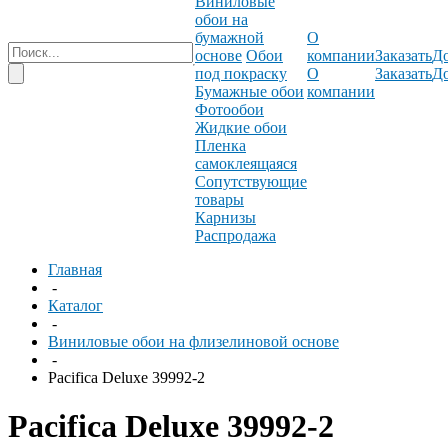
Виниловые
обои на
бумажной
О
основе
Обои
компании
Заказать
До
под покраску
О
Заказать
До
Бумажные обои
компании
Фотообои
Жидкие обои
Пленка
самоклеящаяся
Сопутствующие
товары
Карнизы
Распродажа
Главная
-
Каталог
-
Виниловые обои на флизелиновой основе
-
Pacifica Deluxe 39992-2
Pacifica Deluxe 39992-2