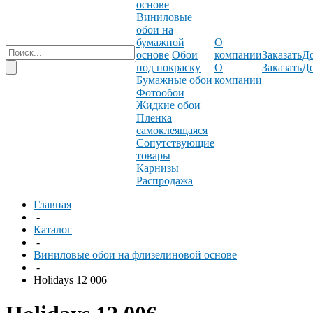
основе
Виниловые
обои на
бумажной
О
основе
Обои
компании
Заказать
До
под покраску
О
Заказать
До
Бумажные обои
компании
Фотообои
Жидкие обои
Пленка
самоклеящаяся
Сопутствующие
товары
Карнизы
Распродажа
Главная
-
Каталог
-
Виниловые обои на флизелиновой основе
-
Holidays 12 006