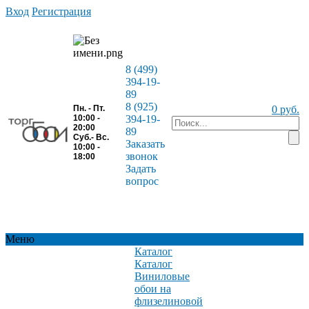
Вход
Регистрация
8 (499)
394-19-
89
8 (925)
Пн. - Пт.
0 руб.
10:00 -
394-19-
20:00
89
Суб.- Вс.
Заказать
10:00 -
звонок
18:00
Задать
вопрос
Меню
Каталог
Каталог
Виниловые
обои на
флизелиновой