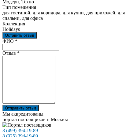
Модерн, Техно
Тип помещения
для гостиной, для коридора, для кухни, для прихожей, для
спальни, для офиса
Коллекция
Holidays
Оставить отзыв
Ваш отзыв был отправлен!
ФИО
*
Отзыв
*
Отправить отзыв
Мы аккредитованы
портал поставщиков г. Москвы
8 (499) 394-19-89
8 (925) 394-19-89