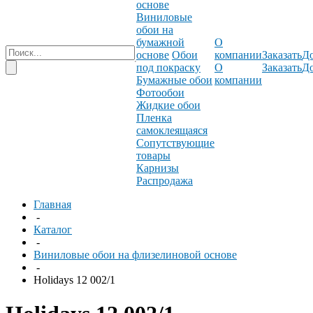
основе
Виниловые
обои на
бумажной
О
основе
Обои
компании
Заказать
До
под покраску
О
Заказать
До
Бумажные обои
компании
Фотообои
Жидкие обои
Пленка
самоклеящаяся
Сопутствующие
товары
Карнизы
Распродажа
Главная
-
Каталог
-
Виниловые обои на флизелиновой основе
-
Holidays 12 002/1