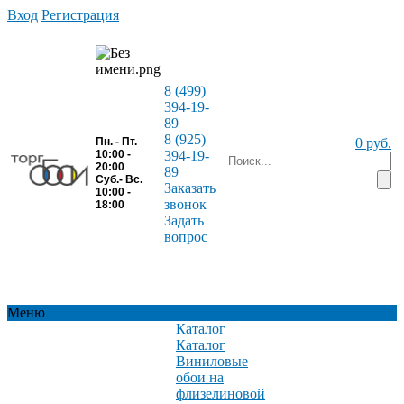
Вход
Регистрация
8 (499)
394-19-
89
8 (925)
Пн. - Пт.
0 руб.
10:00 -
394-19-
20:00
89
Суб.- Вс.
Заказать
10:00 -
звонок
18:00
Задать
вопрос
Меню
Каталог
Каталог
Виниловые
обои на
флизелиновой