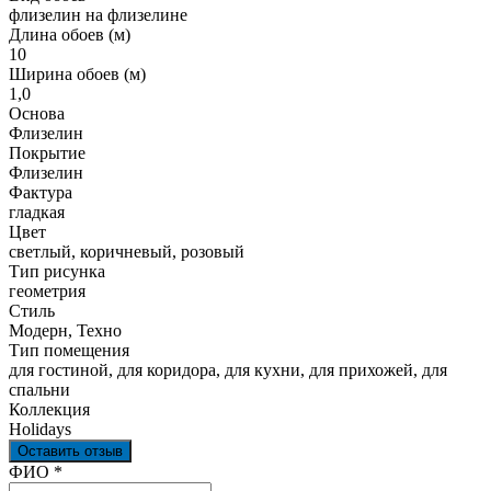
флизелин на флизелине
Длина обоев (м)
10
Ширина обоев (м)
1,0
Основа
Флизелин
Покрытие
Флизелин
Фактура
гладкая
Цвет
светлый, коричневый, розовый
Тип рисунка
геометрия
Стиль
Модерн, Техно
Тип помещения
для гостиной, для коридора, для кухни, для прихожей, для
спальни
Коллекция
Holidays
Оставить отзыв
Ваш отзыв был отправлен!
ФИО
*