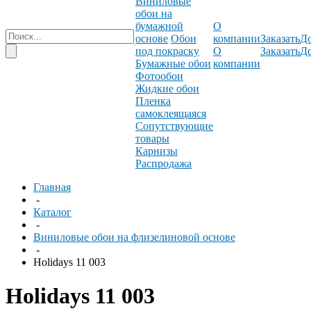
Виниловые
обои на
бумажной
О
основе
Обои
компании
Заказать
До
под покраску
О
Заказать
До
Бумажные обои
компании
Фотообои
Жидкие обои
Пленка
самоклеящаяся
Сопутствующие
товары
Карнизы
Распродажа
Главная
-
Каталог
-
Виниловые обои на флизелиновой основе
-
Holidays 11 003
Holidays 11 003