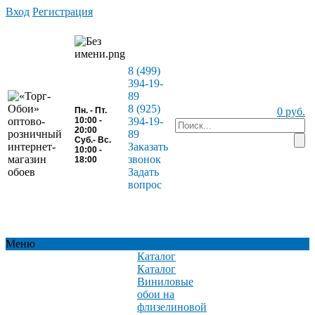
Вход
Регистрация
8 (499)
394-19-
89
8 (925)
Пн. - Пт.
0 руб.
10:00 -
394-19-
20:00
89
Суб.- Вс.
Заказать
10:00 -
звонок
18:00
Задать
вопрос
Меню
Каталог
Каталог
Виниловые
обои на
флизелиновой