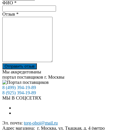
Ваш отзыв был отправлен!
ФИО
*
Отзыв
*
Отправить отзыв
Мы аккредитованы
портал поставщиков г. Москвы
8 (499) 394-19-89
8 (925) 394-19-89
МЫ В СОЦСЕТЯХ
Эл. почта:
torg-oboi@mail.ru
Адрес магазина: г. Москва, ул. Ткацкая, д. 4 (метро