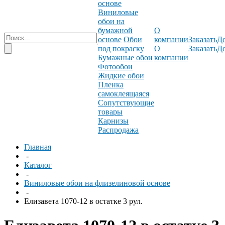
основе
Виниловые
обои на
бумажной
О
основе
Обои
компании
Заказать
До
под покраску
О
Заказать
До
Бумажные обои
компании
Фотообои
Жидкие обои
Пленка
самоклеящаяся
Сопутствующие
товары
Карнизы
Распродажа
Главная
-
Каталог
-
Виниловые обои на флизелиновой основе
-
Елизавета 1070-12 в остатке 3 рул.