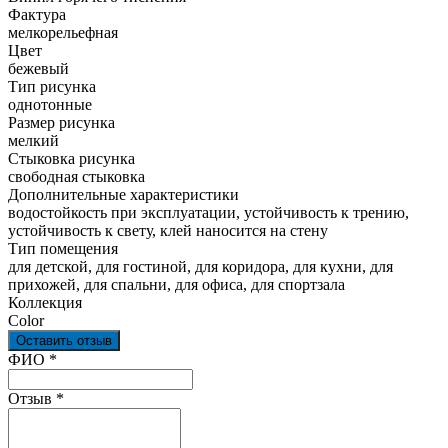
Фактура
мелкорельефная
Цвет
бежевый
Тип рисунка
однотонные
Размер рисунка
мелкий
Стыковка рисунка
свободная стыковка
Дополнительные характеристики
водостойкость при эксплуатации, устойчивость к трению,
устойчивость к свету, клей наносится на стену
Тип помещения
для детской, для гостиной, для коридора, для кухни, для
прихожей, для спальни, для офиса, для спортзала
Коллекция
Color
Оставить отзыв
Ваш отзыв был отправлен!
ФИО
*
Отзыв
*