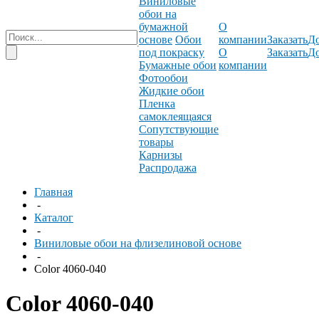
Виниловые
обои на
бумажной
О
основе
Обои
компании
Заказать
До
под покраску
О
Заказать
До
Бумажные обои
компании
Фотообои
Жидкие обои
Пленка
самоклеящаяся
Сопутствующие
товары
Карнизы
Распродажа
Главная
-
Каталог
-
Виниловые обои на флизелиновой основе
-
Color 4060-040
Color 4060-040