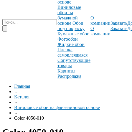
основе
Виниловые
обои на
бумажной
О
основе
Обои
компании
Заказать
До
под покраску
О
Заказать
До
Бумажные обои
компании
Фотообои
Жидкие обои
Пленка
самоклеящаяся
Сопутствующие
товары
Карнизы
Распродажа
Главная
-
Каталог
-
Виниловые обои на флизелиновой основе
-
Color 4050-010