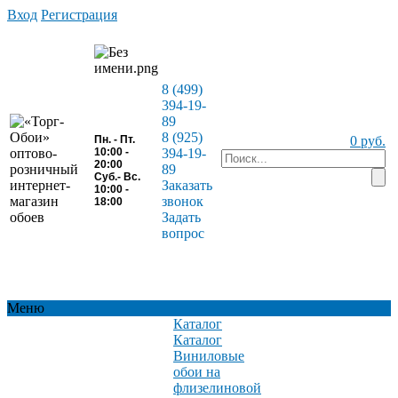
Вход
Регистрация
8 (499)
394-19-
89
8 (925)
Пн. - Пт.
0 руб.
10:00 -
394-19-
20:00
89
Суб.- Вс.
Заказать
10:00 -
звонок
18:00
Задать
вопрос
Меню
Каталог
Каталог
Виниловые
обои на
флизелиновой