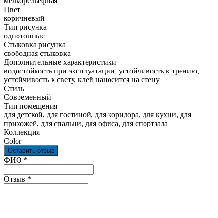
мелкорельефная
Цвет
коричневый
Тип рисунка
однотонные
Стыковка рисунка
свободная стыковка
Дополнительные характеристики
водостойкость при эксплуатации, устойчивость к трению,
устойчивость к свету, клей наносится на стену
Стиль
Современный
Тип помещения
для детской, для гостиной, для коридора, для кухни, для
прихожей, для спальни, для офиса, для спортзала
Коллекция
Color
Оставить отзыв
Ваш отзыв был отправлен!
ФИО
*
Отзыв
*