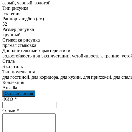
серый, черный, золотой
Тип рисунка
растения
Раппорт/подбор (см)
32
Размер рисунка
крупный
Стыковка рисунка
прямая стыковка
Дополнительные характеристики
водостойкость при эксплуатации, устойчивость к трению, устойч
Стиль
Эко-стиль
Тип помещения
для гостиной, для коридора, для кухни, для прихожей, для спал
Коллекция
Arcadia
Оставить отзыв
Ваш отзыв был отправлен!
ФИО
*
Отзыв
*