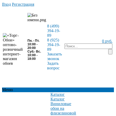
Вход
Регистрация
8 (499)
394-19-
89
8 (925)
Пн. - Пт.
0 руб.
10:00 -
394-19-
20:00
89
Суб.- Вс.
Заказать
10:00 -
звонок
18:00
Задать
вопрос
Меню
Каталог
Каталог
Виниловые
обои на
флизелиновой