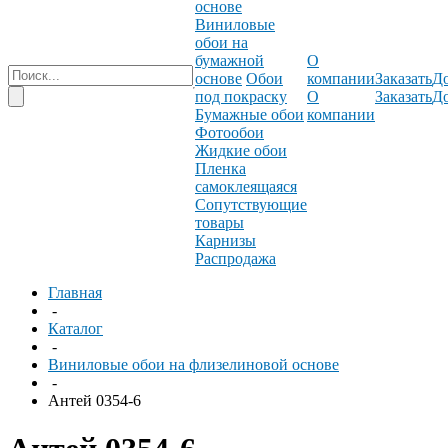
основе
Виниловые
обои на
бумажной
О
основе
Обои
компании
Заказать
До
под покраску
О
Заказать
До
Бумажные обои
компании
Фотообои
Жидкие обои
Пленка
самоклеящаяся
Сопутствующие
товары
Карнизы
Распродажа
Главная
-
Каталог
-
Виниловые обои на флизелиновой основе
-
Антей 0354-6