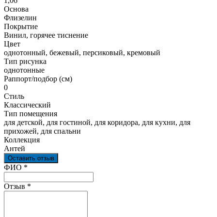
1,06
Основа
Флизелин
Покрытие
Винил, горячее тиснение
Цвет
однотонный, бежевый, персиковый, кремовый
Тип рисунка
однотонные
Раппорт/подбор (см)
0
Стиль
Классический
Тип помещения
для детской, для гостиной, для коридора, для кухни, для
прихожей, для спальни
Коллекция
Антей
Оставить отзыв
Ваш отзыв был отправлен!
ФИО
*
Отзыв
*