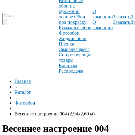
Виниловые
обои на
бумажной
О
основе
Обои
компании
Заказать
До
под покраску
О
Заказать
До
Бумажные обои
компании
Фотообои
Жидкие обои
Пленка
самоклеящаяся
Сопутствующие
товары
Карнизы
Распродажа
Главная
-
Каталог
-
Фотообои
-
Весеннее настроение 004 (2,94х2,60 м)
Весеннее настроение 004