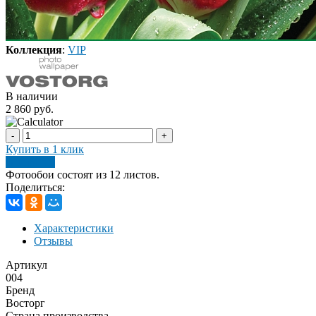
Коллекция
:
VIP
В наличии
2 860 руб.
-
+
Купить в 1 клик
В корзину
Фотообои состоят из 12 листов.
Поделиться:
Характеристики
Отзывы
Артикул
004
Бренд
Восторг
Страна производства