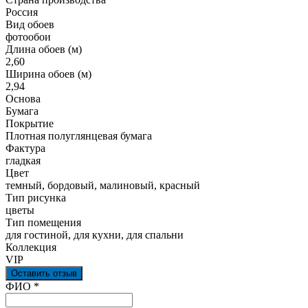
Россия
Вид обоев
фотообои
Длина обоев (м)
2,60
Ширина обоев (м)
2,94
Основа
Бумага
Покрытие
Плотная полуглянцевая бумага
Фактура
гладкая
Цвет
темный, бордовый, малиновый, красный
Тип рисунка
цветы
Тип помещения
для гостиной, для кухни, для спальни
Коллекция
VIP
Оставить отзыв
Ваш отзыв был отправлен!
ФИО
*