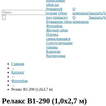
Виниловые
обои на
бумажной
О
основе
Обои
компании
Заказать
До
под покраску
О
Заказать
До
Бумажные обои
компании
Фотообои
Жидкие обои
Пленка
самоклеящаяся
Сопутствующие
товары
Карнизы
Распродажа
Главная
-
Каталог
-
Фотообои
-
Релакс В1-290 (1,0х2,7 м)
Релакс В1-290 (1,0х2,7 м)