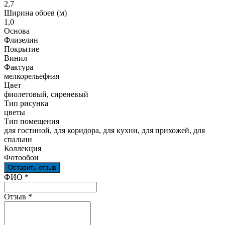
2,7
Ширина обоев (м)
1,0
Основа
Флизелин
Покрытие
Винил
Фактура
мелкорельефная
Цвет
фиолетовый, сиреневый
Тип рисунка
цветы
Тип помещения
для гостиной, для коридора, для кухни, для прихожей, для
спальни
Коллекция
Фотообои
Оставить отзыв
Ваш отзыв был отправлен!
ФИО
*
Отзыв
*