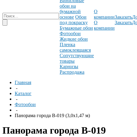
Виниловые
обои на
бумажной
О
основе
Обои
компании
Заказать
До
под покраску
О
Заказать
До
Бумажные обои
компании
Фотообои
Жидкие обои
Пленка
самоклеящаяся
Сопутствующие
товары
Карнизы
Распродажа
Главная
-
Каталог
-
Фотообои
-
Панорама города B-019 (3,0х1,47 м)
Панорама города B-019