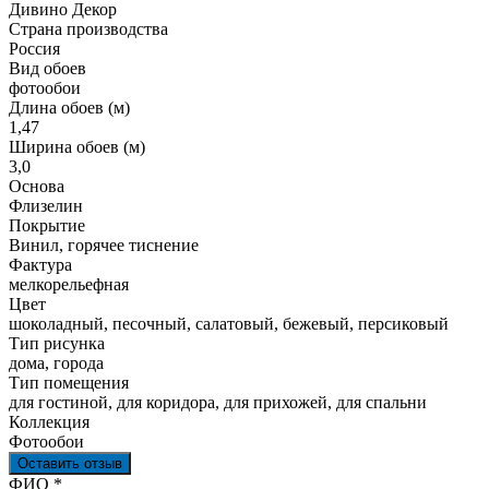
Дивино Декор
Страна производства
Россия
Вид обоев
фотообои
Длина обоев (м)
1,47
Ширина обоев (м)
3,0
Основа
Флизелин
Покрытие
Винил, горячее тиснение
Фактура
мелкорельефная
Цвет
шоколадный, песочный, салатовый, бежевый, персиковый
Тип рисунка
дома, города
Тип помещения
для гостиной, для коридора, для прихожей, для спальни
Коллекция
Фотообои
Оставить отзыв
Ваш отзыв был отправлен!
ФИО
*