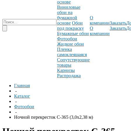
основе
Виниловые
обои на
бумажной
О
основе
Обои
компании
Заказать
До
под покраску
О
Заказать
До
Бумажные обои
компании
Фотообои
Жидкие обои
Пленка
самоклеящаяся
Сопутствующие
товары
Карнизы
Распродажа
Главная
-
Каталог
-
Фотообои
-
Ночной перекресток C-365 (3,0х2,38 м)