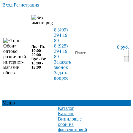
Вход
Регистрация
8 (499)
394-19-
89
8 (925)
Пн. - Пт.
0 руб.
10:00 -
394-19-
20:00
89
Суб.- Вс.
Заказать
10:00 -
звонок
18:00
Задать
вопрос
Меню
Каталог
Каталог
Виниловые
обои на
флизелиновой