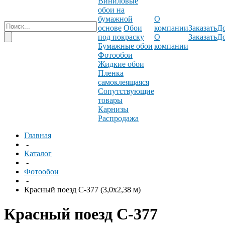
Виниловые
обои на
бумажной
О
основе
Обои
компании
Заказать
До
под покраску
О
Заказать
До
Бумажные обои
компании
Фотообои
Жидкие обои
Пленка
самоклеящаяся
Сопутствующие
товары
Карнизы
Распродажа
Главная
-
Каталог
-
Фотообои
-
Красный поезд C-377 (3,0х2,38 м)
Красный поезд C-377