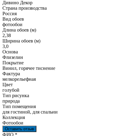
Дивино Декор
Страна производства
Россия
Вид обоев
фотообои
Длина обоев (м)
2,38
Ширина обоев (м)
3,0
Основа
Флизелин
Покрытие
Винил, горячее тиснение
Фактура
мелкорельефная
Цвет
голубой
Тип рисунка
природа
Тип помещения
для гостиной, для спальни
Коллекция
Фотообои
Оставить отзыв
Ваш отзыв был отправлен!
ФИО
*