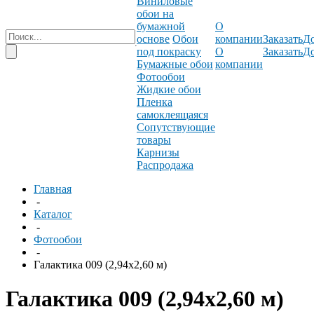
Виниловые
обои на
бумажной
О
основе
Обои
компании
Заказать
До
под покраску
О
Заказать
До
Бумажные обои
компании
Фотообои
Жидкие обои
Пленка
самоклеящаяся
Сопутствующие
товары
Карнизы
Распродажа
Главная
-
Каталог
-
Фотообои
-
Галактика 009 (2,94х2,60 м)
Галактика 009 (2,94х2,60 м)