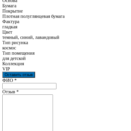
Основа
Бумага
Покрытие
Плотная полуглянцевая бумага
Фактура
гладкая
Цвет
темный, синий, лавандовый
Тип рисунка
космос
Тип помещения
для детской
Коллекция
VIP
Оставить отзыв
Ваш отзыв был отправлен!
ФИО
*
Отзыв
*