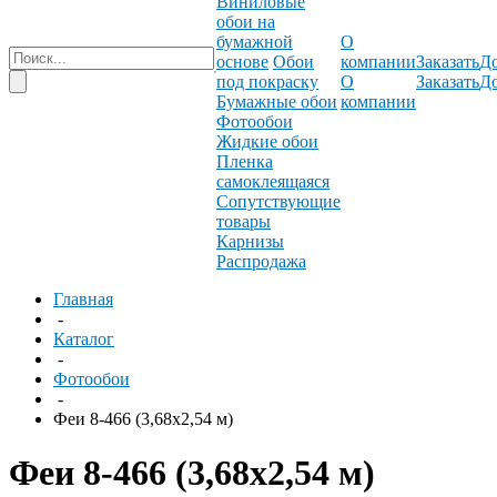
Виниловые
обои на
бумажной
О
основе
Обои
компании
Заказать
До
под покраску
О
Заказать
До
Бумажные обои
компании
Фотообои
Жидкие обои
Пленка
самоклеящаяся
Сопутствующие
товары
Карнизы
Распродажа
Главная
-
Каталог
-
Фотообои
-
Феи 8-466 (3,68х2,54 м)
Феи 8-466 (3,68х2,54 м)