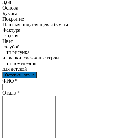
3,68
Основа
Бумага
Покрытие
Плотная полуглянцевая бумага
Фактура
гладкая
Цвет
голубой
Тип рисунка
игрушки, сказочные герои
Тип помещения
для детской
Оставить отзыв
Ваш отзыв был отправлен!
ФИО
*
Отзыв
*