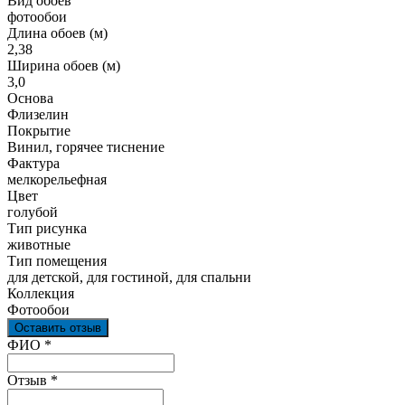
Вид обоев
фотообои
Длина обоев (м)
2,38
Ширина обоев (м)
3,0
Основа
Флизелин
Покрытие
Винил, горячее тиснение
Фактура
мелкорельефная
Цвет
голубой
Тип рисунка
животные
Тип помещения
для детской, для гостиной, для спальни
Коллекция
Фотообои
Оставить отзыв
Ваш отзыв был отправлен!
ФИО
*
Отзыв
*