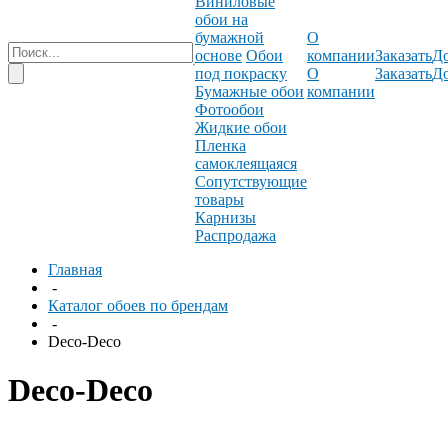
Виниловые
обои на
бумажной
О
основе
Обои
компании
Заказать
До
под покраску
О
Заказать
До
Бумажные обои
компании
Фотообои
Жидкие обои
Пленка
самоклеящаяся
Сопутствующие
товары
Карнизы
Распродажа
Главная
-
Каталог обоев по брендам
-
Deco-Deco
Deco-Deco