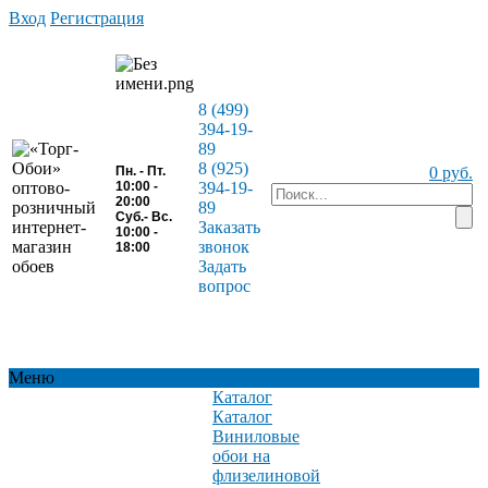
Вход
Регистрация
8 (499)
394-19-
89
8 (925)
Пн. - Пт.
0 руб.
10:00 -
394-19-
20:00
89
Суб.- Вс.
Заказать
10:00 -
звонок
18:00
Задать
вопрос
Меню
Каталог
Каталог
Виниловые
обои на
флизелиновой