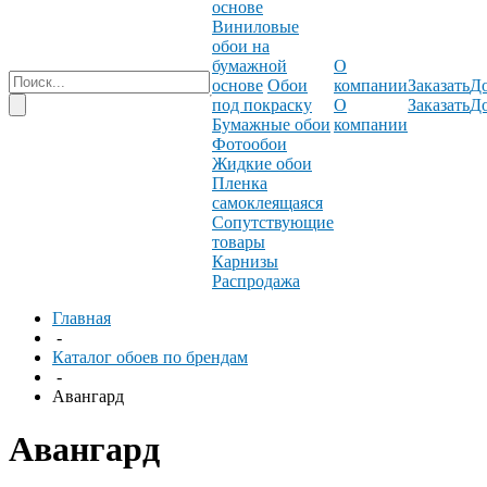
основе
Виниловые
обои на
бумажной
О
основе
Обои
компании
Заказать
До
под покраску
О
Заказать
До
Бумажные обои
компании
Фотообои
Жидкие обои
Пленка
самоклеящаяся
Сопутствующие
товары
Карнизы
Распродажа
Главная
-
Каталог обоев по брендам
-
Авангард
Авангард